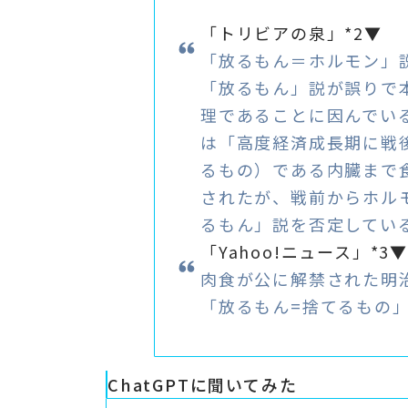
「トリビアの泉」*2▼
「放るもん＝ホルモン」
「放るもん」説が誤りで
理であることに因んでい
は「高度経済成長期に戦
るもの）である内臓まで
されたが、戦前からホル
るもん」説を否定してい
「Yahoo!ニュース」*3
肉食が公に解禁された明
「放るもん=捨てるもの
ChatGPTに聞いてみた