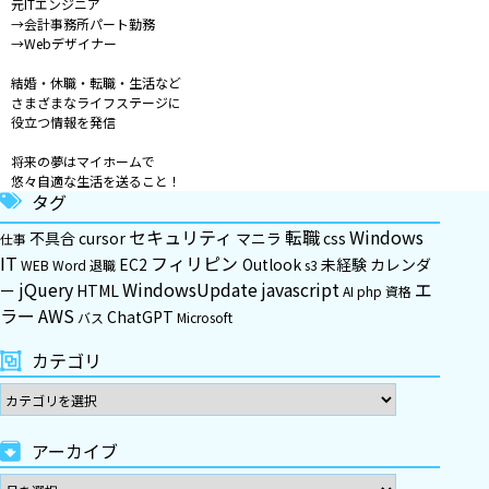
元ITエンジニア
→会計事務所パート勤務
→Webデザイナー
結婚・休職・転職・生活など
さまざまなライフステージに
役立つ情報を発信
将来の夢はマイホームで
悠々自適な生活を送ること！
タグ
セキュリティ
転職
Windows
不具合
cursor
マニラ
css
仕事
IT
フィリピン
EC2
Outlook
未経験
カレンダ
WEB
Word
退職
s3
jQuery
WindowsUpdate
javascript
エ
ー
HTML
AI
php
資格
ラー
AWS
ChatGPT
バス
Microsoft
カテゴリ
アーカイブ