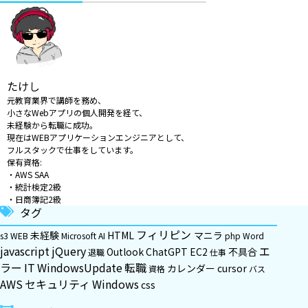
たけし
元教育業界で講師を務め、
小さなWebアプリの個人開発を経て、
未経験から転職に成功。
現在はWEBアプリケーションエンジニアとして、
フルスタックで仕事をしています。
保有資格:
・AWS SAA
・統計検定2級
・日商簿記2級
タグ
フィリピン
未経験
HTML
マニラ
s3
WEB
Microsoft
AI
php
Word
javascript
jQuery
エ
Outlook
ChatGPT
EC2
不具合
退職
仕事
ラー
IT
WindowsUpdate
転職
カレンダー
cursor
資格
バス
AWS
セキュリティ
Windows
css