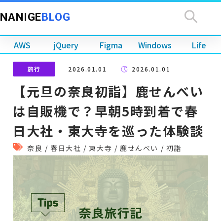
NANIGE
BLOG
AWS
jQuery
Figma
Windows
Life
旅行
2026.01.01
2026.01.01
【元旦の奈良初詣】鹿せんべい
は自販機で？早朝5時到着で春
日大社・東大寺を巡った体験談
奈良
/
春日大社
/
東大寺
/
鹿せんべい
/
初詣