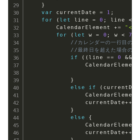
}
var
 currentDate 
=
1
;
for
(
let
 line 
=
0
;
 line 
<
 C
        CalendarElement 
+=
"<tr
for
(
let
 w 
=
0
;
 w 
<
7
;
 
//カレンダーの一行目の場
//最終日を超えた場合の枠
if
(
(
line 
==
0
&&
 w
                CalendarElement
}
else
if
(
currentDat
                CalendarElement
                currentDate
++
}
else
{
                CalendarElement
                currentDate
++
}