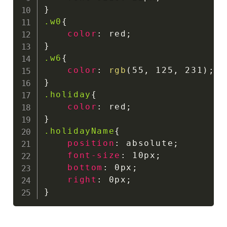
}
.w0
{
color
:
 red
;
}
.w6
{
color
:
rgb
(
55
,
 125
,
 231
)
;
}
.holiday
{
color
:
 red
;
}
.holidayName
{
position
:
 absolute
;
font-size
:
 10px
;
bottom
:
 0px
;
right
:
 0px
;
}