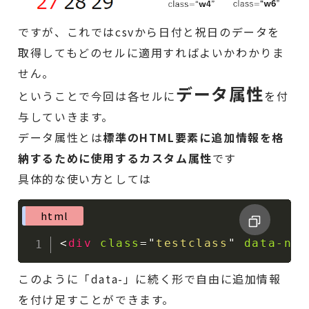
ですが、これではcsvから日付と祝日のデータを
取得してもどのセルに適用すればよいかわかりま
せん。
データ属性
ということで今回は各セルに
を付
与していきます。
データ属性とは
標準のHTML要素に追加情報を格
納するために使用するカスタム属性
です
具体的な使い方としては
html
<
div
class
=
"
testclass
"
data-nam
このように「data-」に続く形で自由に追加情報
を付け足すことができます。