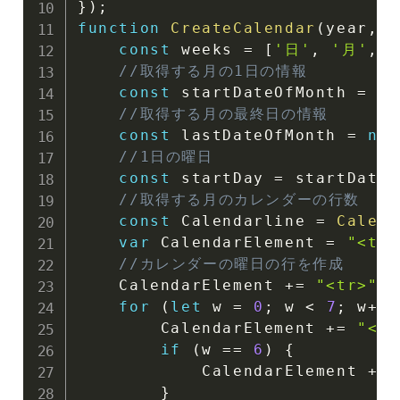
}
)
;
function
CreateCalendar
(
year
,
 m
const
 weeks 
=
[
'日'
,
'月'
,
//取得する月の1日の情報
const
 startDateOfMonth 
=
ne
//取得する月の最終日の情報
const
 lastDateOfMonth 
=
new
//1日の曜日
const
 startDay 
=
 startDateO
//取得する月のカレンダーの行数
const
 Calendarline 
=
Calend
var
 CalendarElement 
=
"<tab
//カレンダーの曜日の行を作成
    CalendarElement 
+=
"<tr>"
for
(
let
 w 
=
0
;
 w 
<
7
;
 w
++
)
        CalendarElement 
+=
"<td
if
(
w 
==
6
)
{
            CalendarElement 
+=
}