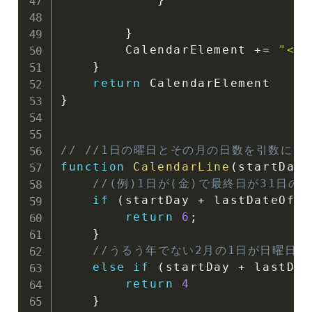
}
        CalendarElement 
+=
"</t
}
return
}
// //1日の曜日とその月の日数を引数に
function
CalendarLine
(
startDay
,
//(例)1日が(金)で最終日が31日の
if
(
startDay 
+
 lastDateOfMo
return
6
;
}
//うるう年でない2月の1日が日曜日の
else
if
(
startDay 
+
 lastDat
return
4
}