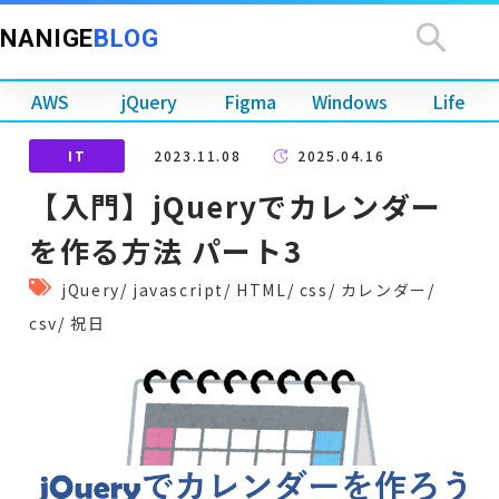
NANIGE
BLOG
AWS
jQuery
Figma
Windows
Life
IT
2023.11.08
2025.04.16
【入門】jQueryでカレンダー
を作る方法 パート3
jQuery
/
javascript
/
HTML
/
css
/
カレンダー
/
csv
/
祝日