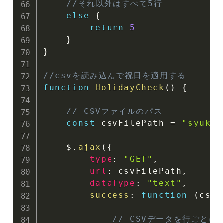
//それ以外はすべて5行
else
{
return
5
}
}
//csvを読み込んで祝日を適用する
function
HolidayCheck
(
)
{
// CSVファイルのパス
const
 csvFilePath 
=
"syukuj
    $
.
ajax
(
{
type
:
"GET"
,
url
:
 csvFilePath
,
dataType
:
"text"
,
success
:
function
(
csvD
// CSVデータを行ごとに