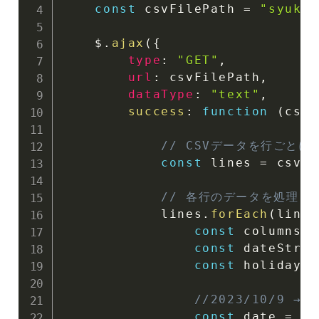
const
 csvFilePath 
=
"syukuj
    $
.
ajax
(
{
type
:
"GET"
,
url
:
 csvFilePath
,
dataType
:
"text"
,
success
:
function
(
csvD
// CSVデータを行ごとに
const
 lines 
=
 csvDa
// 各行のデータを処理
            lines
.
forEach
(
line
const
 columns 
=
const
 dateStr 
=
const
 holidayNa
//2023/10/9 → 
const
 date 
=
 da