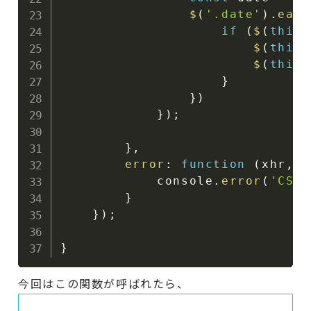
$
(
'.date'
)
.
each
if
(
$
(
this
)
$
(
this
)
$
(
this
)
}
}
)
}
)
;
}
,
error
:
function
(
xhr
,
 s
            console
.
error
(
'CS
}
}
)
;
}
今回はこの関数が呼ばれたら、