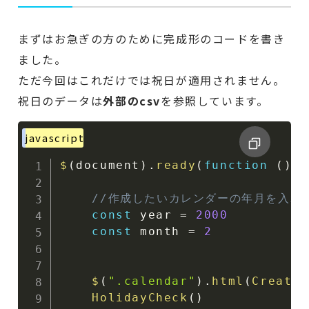
まずはお急ぎの方のために完成形のコードを書き
ました。
ただ今回はこれだけでは祝日が適用されません。
祝日のデータは
外部のcsv
を参照しています。
javascript
$
(
document
)
.
ready
(
function
(
)
{
//作成したいカレンダーの年月を入れ
const
 year 
=
2000
const
 month 
=
2
$
(
".calendar"
)
.
html
(
CreateC
HolidayCheck
(
)