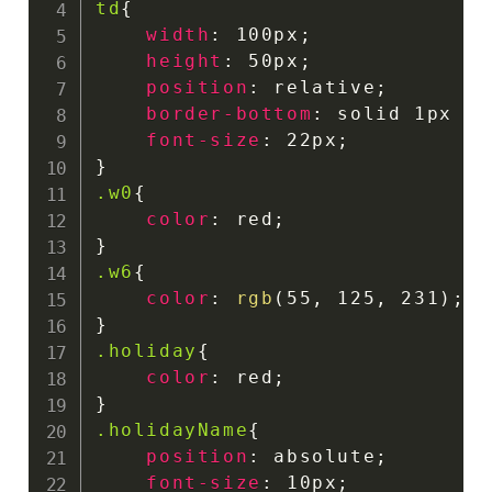
td
{
width
:
 100px
;
height
:
 50px
;
position
:
 relative
;
border-bottom
:
 solid 1px 
rg
font-size
:
 22px
;
}
.w0
{
color
:
 red
;
}
.w6
{
color
:
rgb
(
55
,
 125
,
 231
)
;
}
.holiday
{
color
:
 red
;
}
.holidayName
{
position
:
 absolute
;
font-size
:
 10px
;