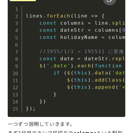
lines
.
forEach
(
line
=>
{
const
 columns 
=
 line
.
split
(
const
 dateStr 
=
 columns
[
0
]
;
const
 holidayName 
=
 columns
//1955/1/1 → 195511 に変換
const
 date 
=
 dateStr
.
replac
$
(
'.date'
)
.
each
(
function
(
)
if
(
$
(
this
)
.
data
(
'date'
$
(
this
)
.
addClass
(
'h
$
(
this
)
.
append
(
'<di
}
}
)
}
)
;
一つずつ説明していきます。
まず3行目でカンマ区切りで
colomns
という配列