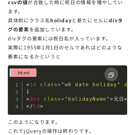
csvの値
が合致した時に祝日の情報を増やしてい
ます。
具体的にクラス名
holiday
と新たにセルに
divタ
グの要素
を追加しています。
divタグの要素には祝日名が入っています。
実際に1955年1月1日のセルであればどのような
要素になるかというと
html
<
td
class
=
"
w6 date holiday
"
dat
<
div
class
=
"
holidayName
"
>
元日
</
d
</
td
>
このようになります。
これでjQueryの操作は終わりです。