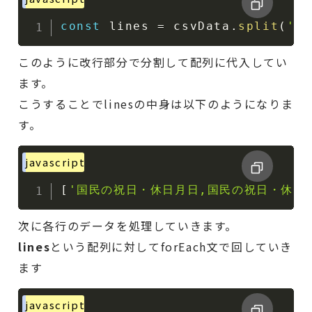
const
 lines 
=
 csvData
.
split
(
'\r
このように改行部分で分割して配列に代入してい
ます。
こうすることでlinesの中身は以下のようになりま
す。
javascript
[
'国民の祝日・休日月日,国民の祝日・休日
次に各行のデータを処理していきます。
lines
という配列に対してforEach文で回していき
ます
javascript