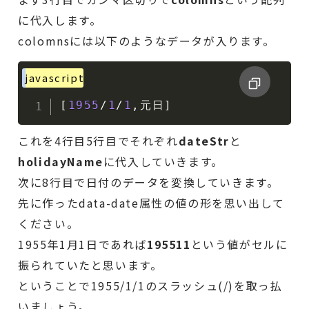
に代入します。
colomnsには以下のようなデータが入ります。
javascript
[
1955
/
1
/
1
,
元日
]
これを4行目5行目でそれぞれ
dateStr
と
holidayName
に代入していきます。
次に8行目で日付のデータを変換していきます。
先に作ったdata-date属性の値の形を思い出して
ください。
1955年1月1日であれば
195511
という値がセルに
振られていたと思います。
ということで1955/1/1のスラッシュ(/)を取っ払
いましょう。