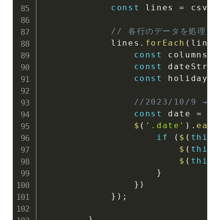
const
 lines 
=
 csvDa
// 各行のデータを処理
            lines
.
forEach
(
line
const
 columns 
=
const
 dateStr 
=
const
 holidayNa
//2023/10/9 → 
const
 date 
=
 da
$
(
'.date'
)
.
each
if
(
$
(
this
)
$
(
this
)
$
(
this
)
}
}
)
}
)
;
}
,