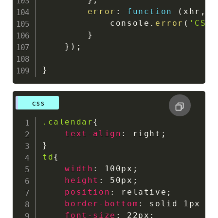
error
:
function
(
xhr
,
 s
            console
.
error
(
'CS
}
}
)
;
}
css
.calendar
{
text-align
:
 right
;
}
td
{
width
:
 100px
;
height
:
 50px
;
position
:
 relative
;
border-bottom
:
 solid 1px 
rg
font-size
:
 22px
;