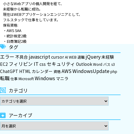
小さなWebアプリの個人開発を経て、
未経験から転職に成功。
現在はWEBアプリケーションエンジニアとして、
フルスタックで仕事をしています。
保有資格:
・AWS SAA
・統計検定2級
・日商簿記2級
タグ
エラー
javascript
jQuery
不具合
cursor
未経験
AI
WEB
退職
フィリピン
IT
セキュリティ
EC2
css
Outlook
Word
バス
s3
AWS
WindowsUpdate
ChatGPT
HTML
カレンダー
資格
php
転職
Windows
マニラ
仕事
Microsoft
カテゴリ
アーカイブ